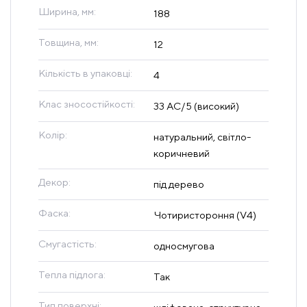
Ширина, мм:
188
Товщина, мм:
12
Кількість в упаковці:
4
Клас зносостійкості:
33 AC/5 (високий)
Колір:
натуральний, світло-
коричневий
Декор:
під дерево
Фаска:
Чотиристороння (V4)
Смугастість:
односмугова
Тепла підлога:
Так
Тип поверхні: