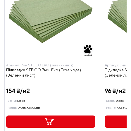
Артикул:
7мм STEICO ЕКО (Зелений лист)
Артикул:
3мм ST
Підкладка STEICO 7мм. Еко (Тиха хода)
Підкладка STE
(Зелений лист)
(Зелений лис
154 ₴/м2
96 ₴/м2
Бренд:
Steico
Бренд:
Steico
Розмір:
790x590x7.00мм
Розмір:
790x590x3