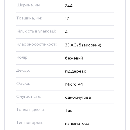
Ширина, мм:
244
Товщина, мм:
10
Кількість в упаковці:
4
Клас зносостійкості:
33 AC/5 (високий)
Колір:
бежевий
Декор:
під дерево
Фаска:
Micro V4
Смугастість:
односмугова
Тепла підлога:
Так
Тип поверхні:
напівматова,