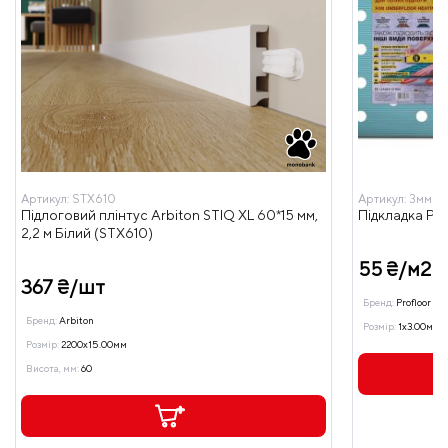
Артикул:
STX610
Артикул:
3мм Т
Підлоговий плінтус Arbiton STIQ XL 60*15 мм,
Підкладка PR
2,2 м Білий (STX610)
55 ₴/м2
367 ₴/шт
Бренд:
Profloor
Бренд:
Arbiton
Розмір:
1x3.00мм
Розмір:
2200x15.00мм
Висота, мм:
60