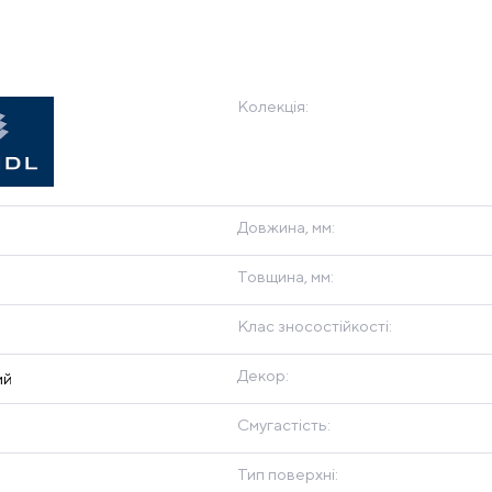
Колекція:
Довжина, мм:
Товщина, мм:
Клас зносостійкості:
Декор:
ий
Смугастість:
Тип поверхні: