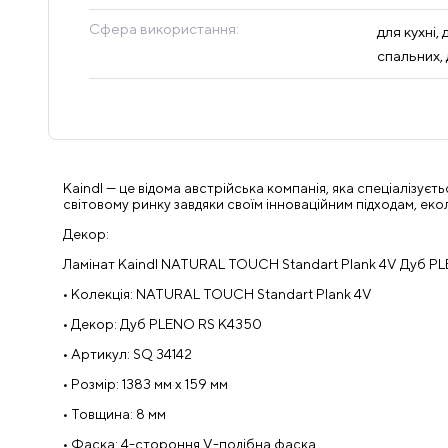
Сфера використання:
для кухні,
спальних, 
Kaindl — це відома австрійська компанія, яка спеціалізуєть
світовому ринку завдяки своїм інноваційним підходам, ек
Декор:
Ламінат Kaindl NATURAL TOUCH Standart Plank 4V Дуб PLE
• Колекція: NATURAL TOUCH Standart Plank 4V
• Декор: Дуб PLENO RS K4350
• Артикул: SQ 34142
• Розмір: 1383 мм x 159 мм
• Товщина: 8 мм
• Фаска: 4-стороння V-подібна фаска