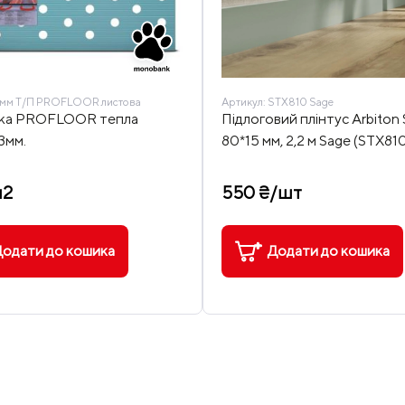
мм Т/П PROFLOOR листова
Артикул:
STX810 Sage
дка PROFLOOR тепла
Підлоговий плінтус Arbiton
3мм.
80*15 мм, 2,2 м Sage (STX81
м2
550 ₴/шт
одати до кошика
Додати до кошика