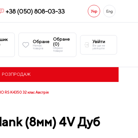
+38 (050) 808-03-33
Укр
Eng
Обране
шик
Обране
Увійти
(
0
)
)
Немає
Ви ще не
Обрані
товарів
увійшли
товари
РОЗПРОДАЖ
NO RS K4350 32 клас Австрія
ank (8мм) 4V Дуб