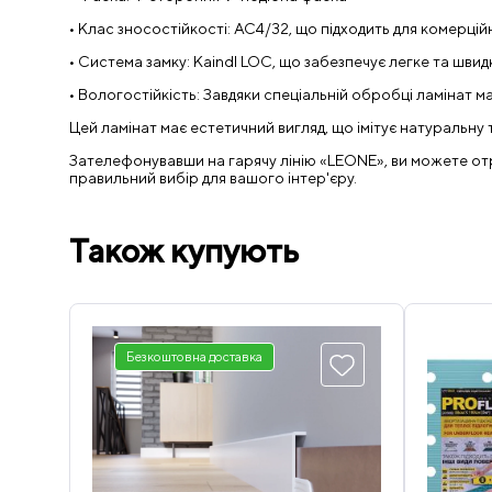
• Клас зносостійкості: AC4/32, що підходить для комерц
• Система замку: Kaindl LOC, що забезпечує легке та швид
• Вологостійкість: Завдяки спеціальній обробці ламінат ма
Цей ламінат має естетичний вигляд, що імітує натуральну
Зателефонувавши на гарячу лінію «LEONE», ви можете отрим
правильний вибір для вашого інтер'єру.
Також купують
Безкоштовна доставка