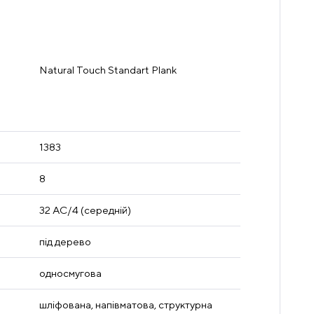
Natural Touch Standart Plank
1383
8
32 AC/4 (середній)
під дерево
односмугова
шліфована, напівматова, структурна