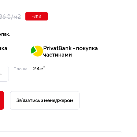
86 ₴/м2
-311 ₴
 упак.
пка
PrivatBank - покупка
частинами
2.4
м²
Площа:
+
Звʼязатись з менеджером