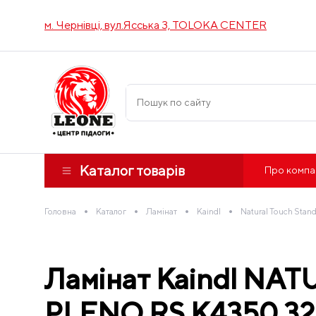
м. Чернівці, вул.Ясська 3, TOLOKA CENTER
Каталог товарів
Про компа
•
•
•
•
Головна
Каталог
Ламінат
Kaindl
Natural Touch Stan
Ламінат Kaindl NAT
PLENO RS K4350 32 