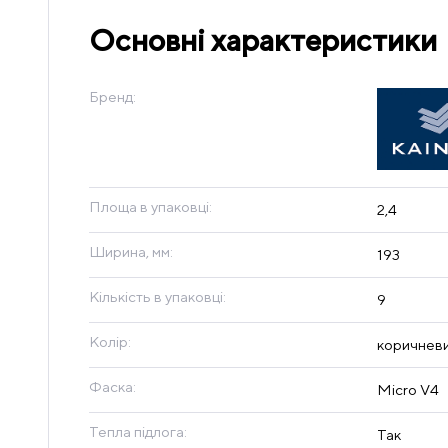
Основні характеристики
Бренд:
Площа в упаковці:
2,4
Ширина, мм:
193
Кількість в упаковці:
9
Колір:
коричнев
Фаска:
Micro V4
Тепла підлога:
Так