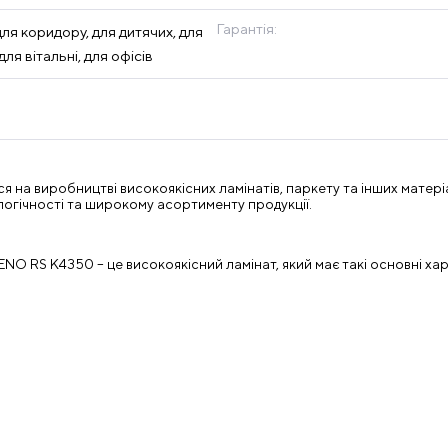
Гарантія:
 для коридору, для дитячих, для
для вітальні, для офісів
ся на виробництві високоякісних ламінатів, паркету та інших матеріа
ологічності та широкому асортименту продукції.
NO RS K4350 – це високоякісний ламінат, який має такі основні ха