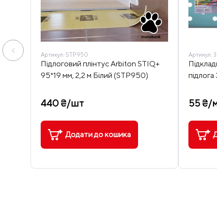
Артикул:
STP950
Артикул:
3
Підлоговий плінтус Arbiton STIQ+
Підкла
95*19 мм, 2,2 м Білий (STP950)
підлога 
440 ₴/шт
55 ₴/
Додати до кошика
Д