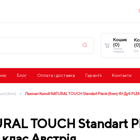
Кошик
Ко
(
0
)
(
0
Немає
0
₴
товарів
нію
Блог
Оплата і доставка
Гарантії
Контакти
•
dard (8мм)
Ламінат Kaindl NATURAL TOUCH Standart Plank (8мм) 4V Дуб PLE
URAL TOUCH Standart Pl
клас Австрія