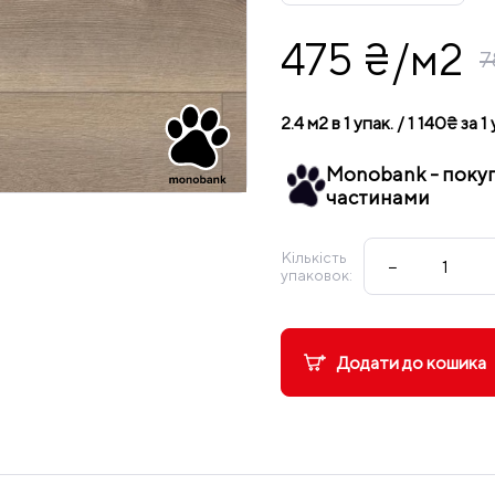
475 ₴/м2
7
2.4 м2 в 1 упак. / 1 140₴ за 1
Monobank - поку
частинами
Кількість
−
упаковок:
Додати до кошика