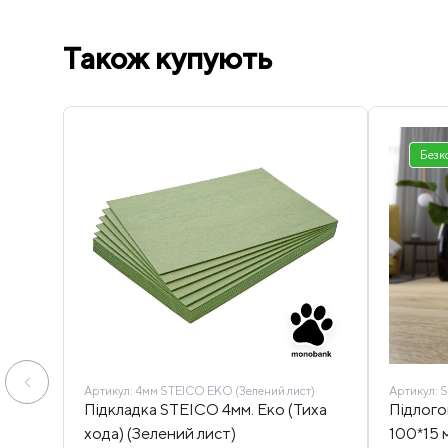
Також купують
Безк
Артикул:
4мм STEICO EKO (Зелений лист)
Артикул:
S
Підкладка STEICO 4мм. Еко (Тиха
Підлого
хода) (Зелений лист)
100*15 м