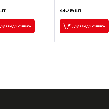
/шт
440 ₴/шт
одати до кошика
Додати до кошика