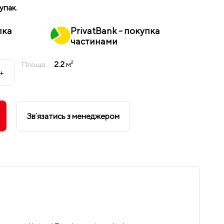
 упак.
пка
PrivatBank - покупка
частинами
2.2
м²
Площа:
+
Звʼязатись з менеджером