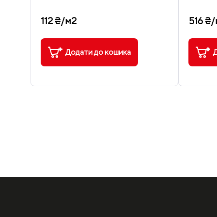
112 ₴/м2
516 ₴
Додати до кошика
Д