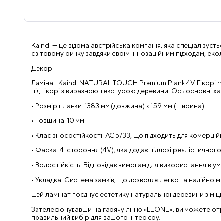
Kaindl — це відома австрійська компанія, яка спеціалізуєть
світовому ринку завдяки своїм інноваційним підходам, ек
Декор:
Ламінат Kaindl NATURAL TOUCH Premium Plank 4V Гікорі Ч
під гікорі з виразною текстурою деревини. Ось основні х
• Розмір планки: 1383 мм (довжина) x 159 мм (ширина)
• Товщина: 10 мм
• Клас зносостійкості: AC5/33, що підходить для комерц
• Фаска: 4-стороння (4V), яка додає підлозі реалістичного
• Водостійкість: Відповідає вимогам для використання в у
• Укладка: Система замків, що дозволяє легко та надійно 
Цей ламінат поєднує естетику натуральної деревини з міц
Зателефонувавши на гарячу лінію «LEONE», ви можете отрим
правильний вибір для вашого інтер'єру.