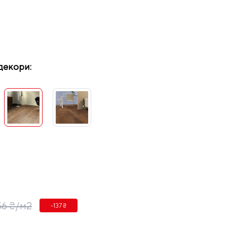
декори:
56 ₴/м2
-137 ₴