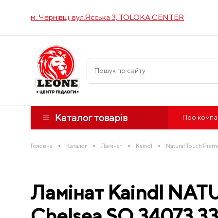
м. Чернівці, вул.Ясська 3, TOLOKA CENTER
Каталог товарів
Про компа
•
•
•
•
Головна
Каталог
Ламінат
Kaindl
Natural Touch Prem
Ламінат Kaindl NAT
Chelsea SQ 34073 33