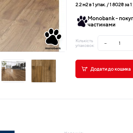
2.2 м2 в 1 упак. / 1 802₴ за 1
Monobank - поку
частинами
Кількість
−
упаковок:
Додати до кошика