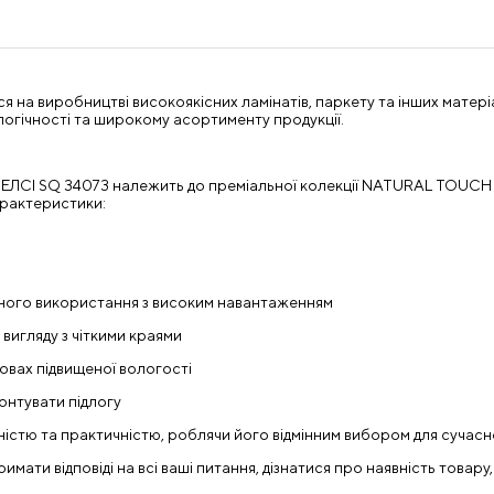
ся на виробництві високоякісних ламінатів, паркету та інших матеріа
ологічності та широкому асортименту продукції.
ЕЛСІ SQ 34073 належить до преміальної колекції NATURAL TOUCH ві
арактеристики:
ійного використання з високим навантаженням
 вигляду з чіткими краями
мовах підвищеної вологості
монтувати підлогу
ністю та практичністю, роблячи його відмінним вибором для сучасно
ати відповіді на всі ваші питання, дізнатися про наявність товару,