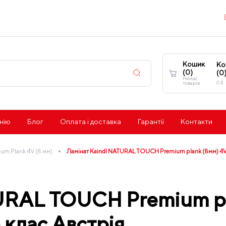
Кошик
Ко
(
0
)
(
0
Немає
0
₴
товарів
нію
Блог
Оплата і доставка
Гарантії
Контакти
•
ium Plank 4V (8 мм)
Ламінат Kaindl NATURAL TOUCH Premium plank (8мм) 4V 
URAL TOUCH Premium pla
 клас Австрія