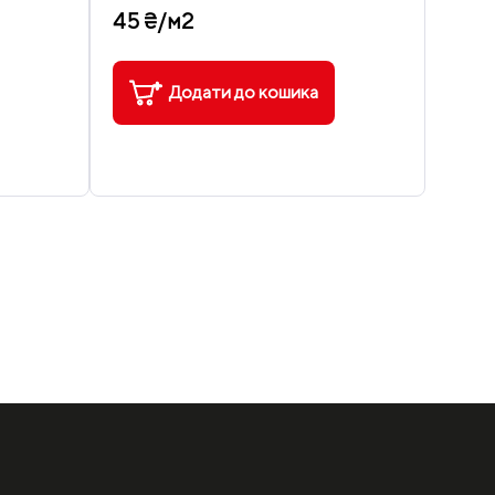
45 ₴/м2
123 
Додати до кошика