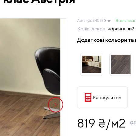
Артикул:
34073 8мм
В наявності
Колір-декор:
коричневий
Додаткові кольори та 
Калькулятор
819 ₴/м2
9