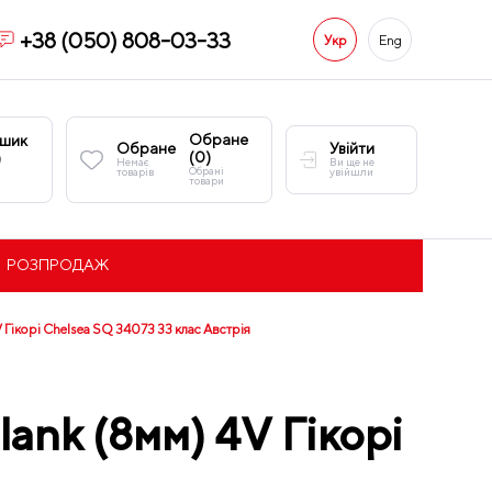
+38 (050) 808-03-33
Укр
Eng
Обране
шик
Обране
Увійти
(
0
)
)
Немає
Ви ще не
Обрані
товарів
увійшли
товари
РОЗПРОДАЖ
Гікорі Chelsea SQ 34073 33 клас Австрія
nk (8мм) 4V Гікорі