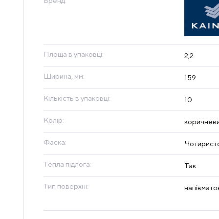
Бренд:
Площа в упаковці:
2,2
Ширина, мм:
159
Кількість в упаковці:
10
Колір:
коричнев
Фаска:
Чотиристо
Тепла підлога:
Так
Тип поверхні:
напівмато