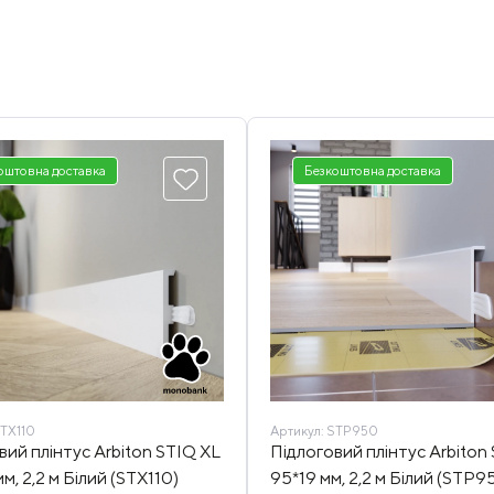
оштовна доставка
Безкоштовна доставка
TX110
Артикул:
STP950
вий плінтус Arbiton STIQ XL
Підлоговий плінтус Arbiton
м, 2,2 м Білий (STX110)
95*19 мм, 2,2 м Білий (STP9