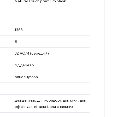
Natural Touch premium plank
1383
8
32 AC/4 (середній)
під дерево
односмугова
для дитячих, для коридору, для кухні, для
офісів, для вітальні, для спальних