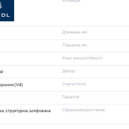
Колекція:
Довжина, мм:
Товщина, мм:
Клас зносостійкості:
Декор:
ий
Смугастість:
роння (V4)
Гарантія:
Сфера використання:
ва, структурна, шліфована