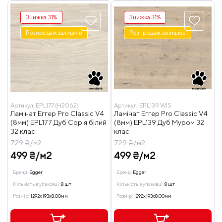
Знижка 31%
Знижка 31%
Розпродаж залишків
Розпродаж залишків
Артикул:
EPL177 (H2062)
Артикул:
EPL139 WIS
Ламінат Еггер Pro Classic V4
Ламінат Еггер Pro Classic V4
(8мм) EPL177 Дуб Сорія білий
(8мм) EPL139 Дуб Муром 32
32 клас
клас
729 ₴/м2
729 ₴/м2
499 ₴/м2
499 ₴/м2
Бренд:
Egger
Бренд:
Egger
Кількість в упаковці:
8 шт
Кількість в упаковці:
8 шт
Розмір:
1292x193x8.00мм
Розмір:
1292x193x8.00мм