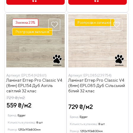
Знижка 23%
Розпродаж залишків
Розпродаж залишків
Артикул:
EPL154 (H2861)
Артикул:
EPL085(239754)
Ламінат Еггер Pro Classic V4
Ламінат Еггер Pro Classic V4
(8мм) EPL154 Дуб Азгіль
(8мм) EPL085 Дуб Сільський
світлий 32 клас
білий 32 клас
729 ₴/м2
559 ₴/м2
729 ₴/м2
Бренд:
Egger
Бренд:
Egger
Кількість в упаковці:
8 шт
Кількість в упаковці:
8 шт
Розмір:
1292x193x8.00мм
Розмір:
1292x193x8.00мм