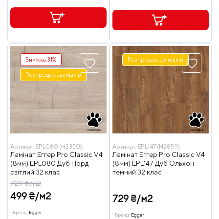
Знижка 31%
Розпродаж залишків
Розпродаж залишків
Артикул:
EPL080 (H2350)
Артикул:
EPL147 (H2859)
Ламінат Еггер Pro Classic V4
Ламінат Еггер Pro Classic V4
(8мм) EPL080 Дуб Норд
(8мм) EPL147 Дуб Ольхон
світлий 32 клас
темний 32 клас
729 ₴/м2
499 ₴/м2
729 ₴/м2
Бренд:
Egger
Бренд:
Egger