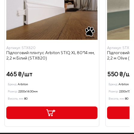
Артикул:
STX820
Артикул:
STX810
Підлоговий плінтус Arbiton STIQ XL 80*14 мм,
Підлоговий пл
2,2 м Білий (STX820)
2,2 м Olive (S
465 ₴/шт
550 ₴/шт
Бренд:
Arbiton
Бренд:
Arbiton
Розмір:
2200x14.00мм
Розмір:
2200x15.0
Висота, мм:
80
Висота, мм:
80