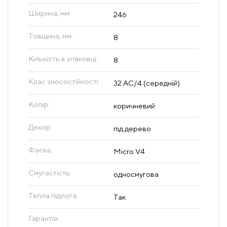
Ширина, мм:
246
Товщина, мм:
8
Кількість в упаковці:
8
Клас зносостійкості:
32 AC/4 (середній)
Колір:
коричневий
Декор:
під дерево
Фаска:
Micro V4
Смугастість:
односмугова
Тепла підлога:
Так
Гарантія: