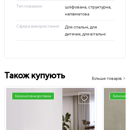
Тип поверхні:
шліфована, структурна,
напівматова
Сфера використання:
Для спальні, для
дитячих, для вітальні
Також купують
Більше товарів
Безкоштовна доставка
Безкоштов