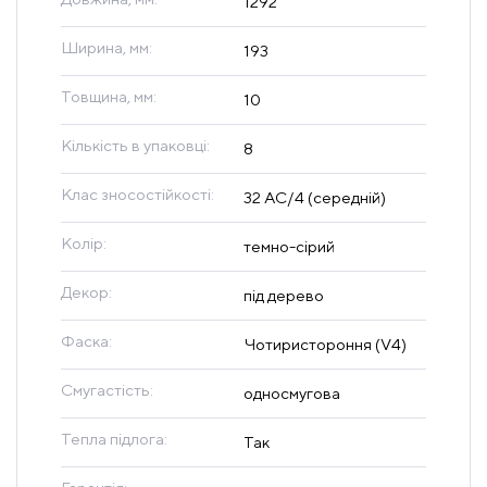
1292
Ширина, мм:
193
Товщина, мм:
10
Кількість в упаковці:
8
Клас зносостійкості:
32 AC/4 (середній)
Колір:
темно-сірий
Декор:
під дерево
Фаска:
Чотиристороння (V4)
Смугастість:
односмугова
Тепла підлога:
Так