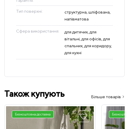
Гарантія:
Тип поверхні:
структурна, шліфована,
напівматова
Сфера використання:
для дитячих, для
вітальні, для офісів, для
спальних, для коридору,
для кухні
Також купують
Більше товарів
Безкоштовна доставка
Безкоштов