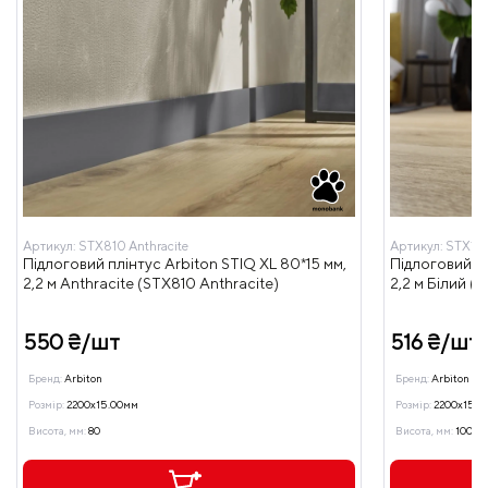
Артикул:
STX810 Anthracite
Артикул:
STX11
Підлоговий плінтус Arbiton STIQ XL 80*15 мм,
Підлоговий пл
2,2 м Anthracite (STX810 Anthracite)
2,2 м Білий (S
550 ₴/шт
516 ₴/шт
Бренд:
Arbiton
Бренд:
Arbiton
Розмір:
2200x15.00мм
Розмір:
2200x15.0
Висота, мм:
80
Висота, мм:
100