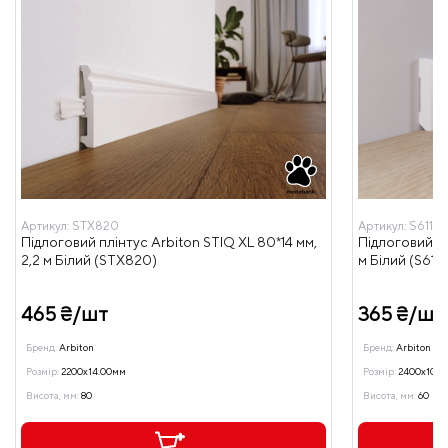
Артикул:
STX820
Артикул:
S611
Підлоговий плінтус Arbiton STIQ XL 80*14 мм,
Підлоговий пл
2,2 м Білий (STX820)
м Білий (S611)
465 ₴/шт
365 ₴/шт
Бренд:
Arbiton
Бренд:
Arbiton
Розмір:
2200x14.00мм
Розмір:
2400x10.0
Висота, мм:
80
Висота, мм:
60