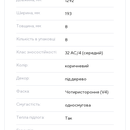
1292
Ширина, мм:
193
Товщина, мм:
8
Кількість в упаковці:
8
Клас зносостійкості:
32 AC/4 (середній)
Колір:
коричневий
Декор:
під дерево
Фаска:
Чотиристороння (V4)
Смугастість:
односмугова
Тепла підлога:
Так