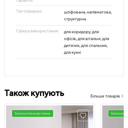
Гарантія:
Тип поверхні:
шліфована, напівматова,
структурна
Сфера використання:
для коридору, для
офісів, для вітальні, для
дитячих, для спальних,
для кухні
Також купують
Більше товарів
Безкоштовна доставка
Безкоштов