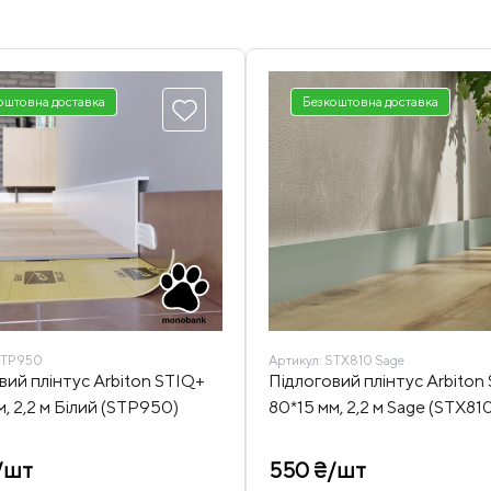
оштовна доставка
Безкоштовна доставка
TP950
Артикул:
STX810 Sage
вий плінтус Arbiton STIQ+
Підлоговий плінтус Arbiton
, 2,2 м Білий (STP950)
80*15 мм, 2,2 м Sage (STX81
/шт
550 ₴/шт