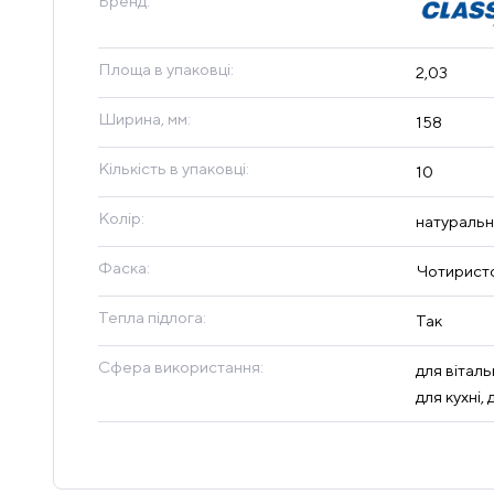
Бренд:
Площа в упаковці:
2,03
Ширина, мм:
158
Кількість в упаковці:
10
Колір:
натуральн
Фаска:
Чотиристо
Тепла підлога:
Так
Сфера використання:
для віталь
для кухні,