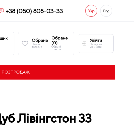
+38 (050) 808-03-33
Укр
Eng
Обране
шик
Обране
Увійти
(
0
)
)
Немає
Ви ще не
Обрані
товарів
увійшли
товари
РОЗПРОДАЖ
б Лівінгстон 33