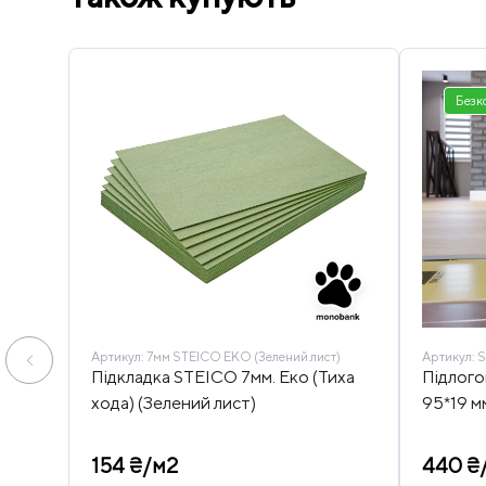
Безк
Артикул:
7мм STEICO ЕКО (Зелений лист)
Артикул:
S
Підкладка STEICO 7мм. Еко (Тиха
Підлого
хода) (Зелений лист)
95*19 мм
154 ₴/м2
440 ₴