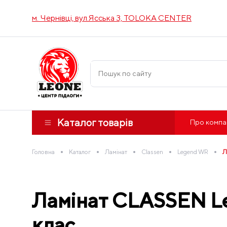
м. Чернівці, вул.Ясська 3, TOLOKA CENTER
Каталог товарів
Про компа
•
•
•
•
•
Головна
Каталог
Ламінат
Classen
Legend WR
Л
Ламінат CLASSEN Le
клас