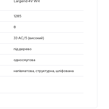
Largend 4V WR
1285
8
33 AC/5 (високий)
під дерево
односмугова
напівматова, структурна, шліфована