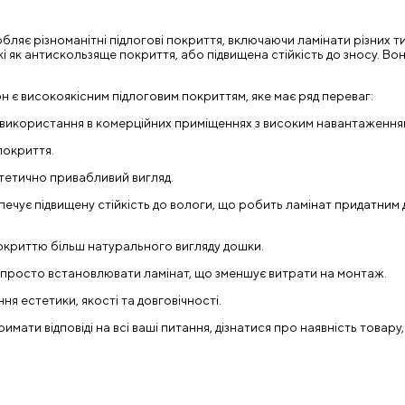
яє різноманітні підлогові покриття, включаючи ламінати різних типі
 як антискользяще покриття, або підвищена стійкість до зносу. Вони
 є високоякісним підлоговим покриттям, яке має ряд переваг:
ля використання в комерційних приміщеннях з високим навантаження
 покриття.
естетично привабливий вигляд.
зпечує підвищену стійкість до вологи, що робить ламінат придатним 
покриттю більш натурального вигляду дошки.
та просто встановлювати ламінат, що зменшує витрати на монтаж.
ня естетики, якості та довговічності.
ати відповіді на всі ваші питання, дізнатися про наявність товару,