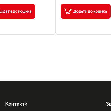
одати до кошика
Додати до кошика
Контакти
Зв