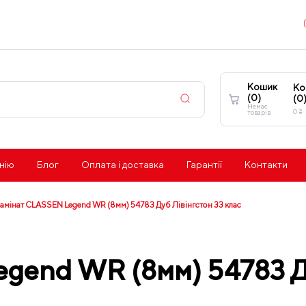
Кошик
Ко
(
0
)
(
0
Немає
0
₴
товарів
нію
Блог
Оплата і доставка
Гарантії
Контакти
амінат CLASSEN Legend WR (8мм) 54783 Дуб Лівінгстон 33 клас
gend WR (8мм) 54783 Ду