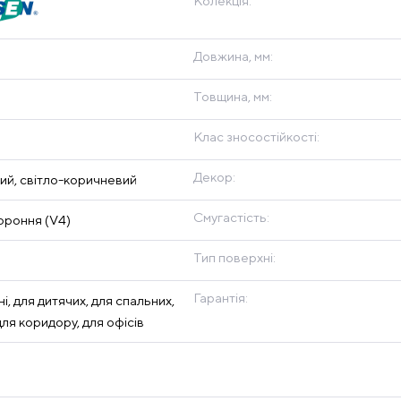
Колекція:
Довжина, мм:
Товщина, мм:
Клас зносостійкості:
Декор:
ий, світло-коричневий
Смугастість:
роння (V4)
Тип поверхні:
Гарантія:
ні, для дитячих, для спальних,
 для коридору, для офісів