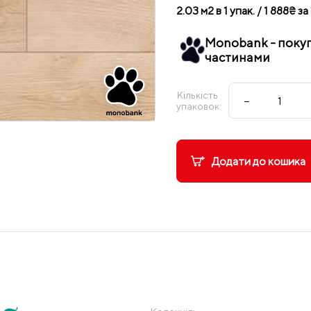
2.03 м2 в 1 упак. / 1 888₴ за 
Monobank - поку
частинами
Кількість
−
упаковок:
Додати до кошика