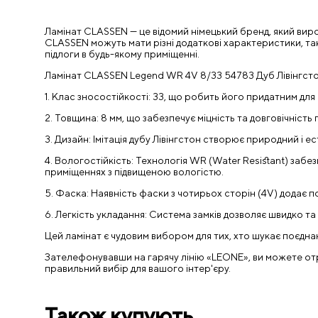
Ламінат CLASSEN — це відомий німецький бренд, який виробл
CLASSEN можуть мати різні додаткові характеристики, такі
підлоги в будь-якому приміщенні.
Ламінат CLASSEN Legend WR 4V 8/33 54783 Дуб Лівінгстон
1. Клас зносостійкості: 33, що робить його придатним д
2. Товщина: 8 мм, що забезпечує міцність та довговічність
3. Дизайн: Імітація дубу Лівінгстон створює природний і 
4. Вологостійкість: Технологія WR (Water Resistant) забе
приміщеннях з підвищеною вологістю.
5. Фаска: Наявність фаски з чотирьох сторін (4V) додає 
6. Легкість укладання: Система замків дозволяє швидко 
Цей ламінат є чудовим вибором для тих, хто шукає поєднан
Зателефонувавши на гарячу лінію «LEONE», ви можете отрим
правильний вибір для вашого інтер'єру.
Також купують