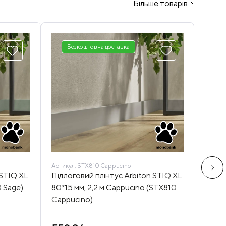
Більше товарів
Безкоштовна доставка
Артикул:
STX810 Cappucino
Артику
 STIQ XL
Підлоговий плінтус Arbiton STIQ XL
Підкл
0 Sage)
80*15 мм, 2,2 м Cappucino (STX810
хода)
Cappucino)
96 ₴