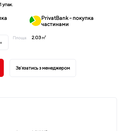
1 упак.
пка
PrivatBank - покупка
частинами
2.03
м²
Площа:
+
Звʼязатись з менеджером