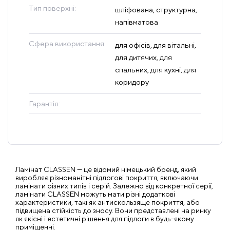
Тип поверхні:
шліфована, структурна,
напівматова
Сфера використання:
для офісів, для вітальні,
для дитячих, для
спальних, для кухні, для
коридору
Гарантія:
Ламінат CLASSEN — це відомий німецький бренд, який
виробляє різноманітні підлогові покриття, включаючи
ламінати різних типів і серій. Залежно від конкретної серії,
ламінати CLASSEN можуть мати різні додаткові
характеристики, такі як антискользяще покриття, або
підвищена стійкість до зносу. Вони представлені на ринку
як якісні і естетичні рішення для підлоги в будь-якому
приміщенні.