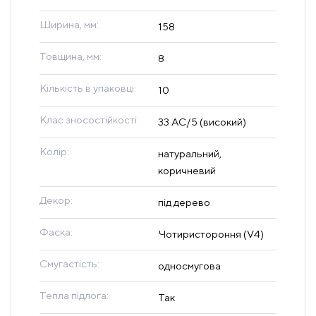
Ширина, мм:
158
Товщина, мм:
8
Кількість в упаковці:
10
Клас зносостійкості:
33 AC/5 (високий)
Колір:
натуральний,
коричневий
Декор:
під дерево
Фаска:
Чотиристороння (V4)
Смугастість:
односмугова
Тепла підлога:
Так