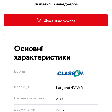
Звʼязатись з менеджером
Додати до кошика
Основні
характеристики
Бренд:
Колекція:
Largend 4V WR
Площа в упаковці:
2,03
Довжина, мм:
1285