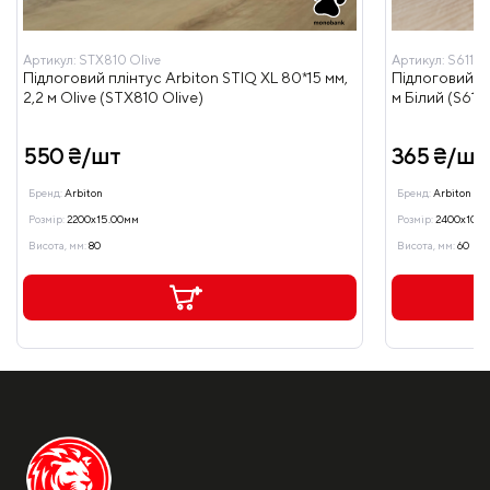
Артикул:
STX810 Olive
Артикул:
S611
Підлоговий плінтус Arbiton STIQ XL 80*15 мм,
Підлоговий пл
2,2 м Olive (STX810 Olive)
м Білий (S611)
550 ₴/шт
365 ₴/шт
Бренд:
Arbiton
Бренд:
Arbiton
Розмір:
2200x15.00мм
Розмір:
2400x10.0
Висота, мм:
80
Висота, мм:
60