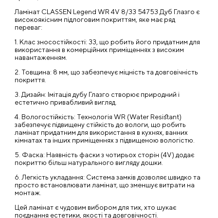
Ламінат CLASSEN Legend WR 4V 8/33 54753 Дуб Глазго є
високоякісним підлоговим покриттям, яке має ряд
переваг:
1. Клас зносостійкості: 33, що робить його придатним для
використання в комерційних приміщеннях з високим
навантаженням.
2. Товщина: 8 мм, що забезпечує міцність та довговічність
покриття.
3. Дизайн: Імітація дубу Глазго створює природний і
естетично привабливий вигляд.
4. Вологостійкість: Технологія WR (Water Resistant)
забезпечує підвищену стійкість до вологи, що робить
ламінат придатним для використання в кухнях, ванних
кімнатах та інших приміщеннях з підвищеною вологістю.
5. Фаска: Наявність фаски з чотирьох сторін (4V) додає
покриттю більш натурального вигляду дошки.
6. Легкість укладання: Система замків дозволяє швидко та
просто встановлювати ламінат, що зменшує витрати на
монтаж.
Цей ламінат є чудовим вибором для тих, хто шукає
поєднання естетики, якості та довговічності.