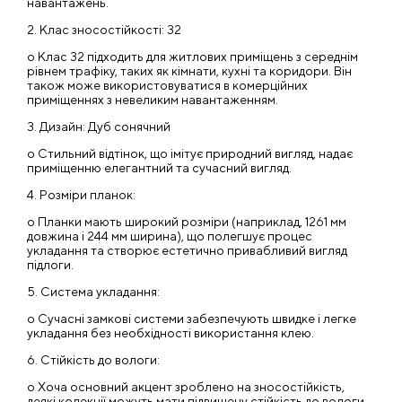
навантажень.
2. Клас зносостійкості: 32
o Клас 32 підходить для житлових приміщень з середнім
рівнем трафіку, таких як кімнати, кухні та коридори. Він
також може використовуватися в комерційних
приміщеннях з невеликим навантаженням.
3. Дизайн: Дуб сонячний
o Стильний відтінок, що імітує природний вигляд, надає
приміщенню елегантний та сучасний вигляд.
4. Розміри планок:
o Планки мають широкий розміри (наприклад, 1261 мм
довжина і 244 мм ширина), що полегшує процес
укладання та створює естетично привабливий вигляд
підлоги.
5. Система укладання:
o Сучасні замкові системи забезпечують швидке і легке
укладання без необхідності використання клею.
6. Стійкість до вологи:
o Хоча основний акцент зроблено на зносостійкість,
деякі колекції можуть мати підвищену стійкість до вологи,