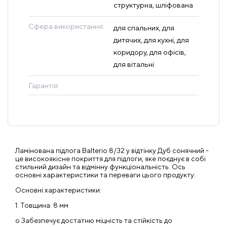
структурна, шліфована
Сфера використання:
для спальних, для
дитячих, для кухні, для
коридору, для офісів,
для вітальні
Гарантія:
Ламінована підлога Balterio 8/32 у відтінку Дуб сонячний -
це високоякісне покриття для підлоги, яке поєднує в собі
стильний дизайн та відмінну функціональність. Ось
основні характеристики та переваги цього продукту:
Основні характеристики:
1. Товщина: 8 мм
o Забезпечує достатню міцність та стійкість до