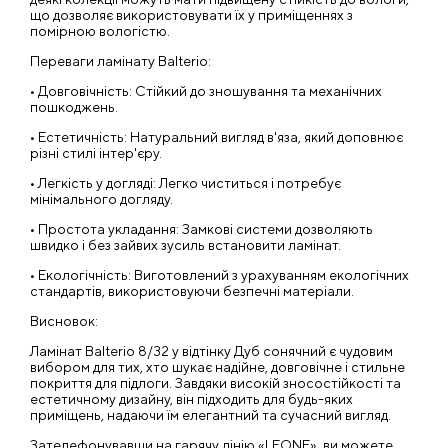
що дозволяє використовувати їх у приміщеннях з
помірною вологістю.
Переваги ламінату Balterio:
• Довговічність: Стійкий до зношування та механічних
пошкоджень.
• Естетичність: Натуральний вигляд в'яза, який доповнює
різні стилі інтер'єру.
• Легкість у догляді: Легко чиститься і потребує
мінімального догляду.
• Простота укладання: Замкові системи дозволяють
швидко і без зайвих зусиль встановити ламінат.
• Екологічність: Виготовлений з урахуванням екологічних
стандартів, використовуючи безпечні матеріали.
Висновок:
Ламінат Balterio 8/32 у відтінку Дуб сонячний є чудовим
вибором для тих, хто шукає надійне, довговічне і стильне
покриття для підлоги. Завдяки високій зносостійкості та
естетичному дизайну, він підходить для будь-яких
приміщень, надаючи їм елегантний та сучасний вигляд.
Зателефонувавши на гарячу лінію «LEONE», ви можете