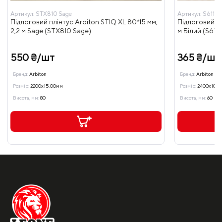
Артикул:
STX810 Sage
Артикул:
S611
Підлоговий плінтус Arbiton STIQ XL 80*15 мм,
Підлоговий пл
2,2 м Sage (STX810 Sage)
м Білий (S611)
550 ₴/шт
365 ₴/шт
Бренд:
Arbiton
Бренд:
Arbiton
Розмір:
2200x15.00мм
Розмір:
2400x10.0
Висота, мм:
80
Висота, мм:
60