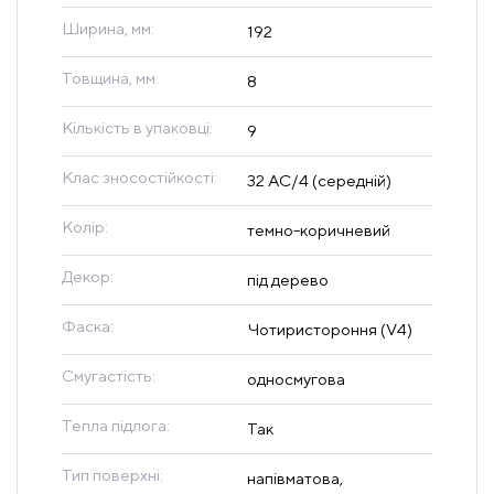
Ширина, мм:
192
Товщина, мм:
8
Кількість в упаковці:
9
Клас зносостійкості:
32 AC/4 (середній)
Колір:
темно-коричневий
Декор:
під дерево
Фаска:
Чотиристороння (V4)
Смугастість:
односмугова
Тепла підлога:
Так
Тип поверхні:
напівматова,