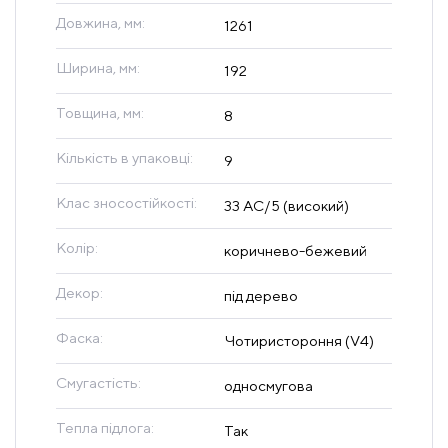
Довжина, мм:
1261
Ширина, мм:
192
Товщина, мм:
8
Кількість в упаковці:
9
Клас зносостійкості:
33 AC/5 (високий)
Колір:
коричнево-бежевий
Декор:
під дерево
Фаска:
Чотиристороння (V4)
Смугастість:
односмугова
Тепла підлога:
Так