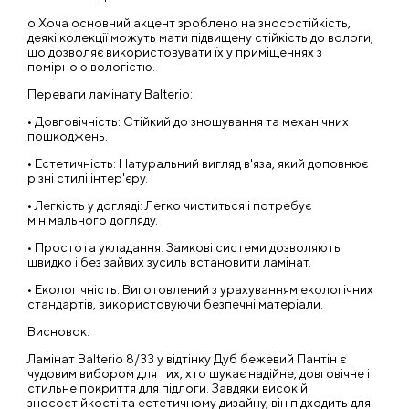
o Хоча основний акцент зроблено на зносостійкість,
деякі колекції можуть мати підвищену стійкість до вологи,
що дозволяє використовувати їх у приміщеннях з
помірною вологістю.
Переваги ламінату Balterio:
• Довговічність: Стійкий до зношування та механічних
пошкоджень.
• Естетичність: Натуральний вигляд в'яза, який доповнює
різні стилі інтер'єру.
• Легкість у догляді: Легко чиститься і потребує
мінімального догляду.
• Простота укладання: Замкові системи дозволяють
швидко і без зайвих зусиль встановити ламінат.
• Екологічність: Виготовлений з урахуванням екологічних
стандартів, використовуючи безпечні матеріали.
Висновок:
Ламінат Balterio 8/33 у відтінку Дуб бежевий Пантін є
чудовим вибором для тих, хто шукає надійне, довговічне і
стильне покриття для підлоги. Завдяки високій
зносостійкості та естетичному дизайну, він підходить для