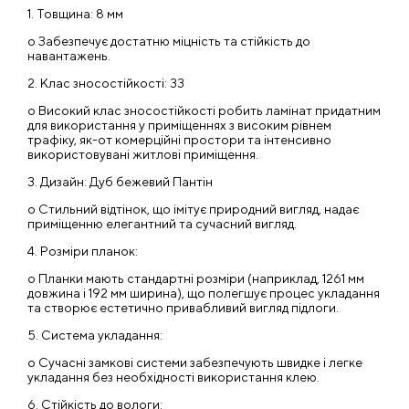
1. Товщина: 8 мм
o Забезпечує достатню міцність та стійкість до
навантажень.
2. Клас зносостійкості: 33
o Високий клас зносостійкості робить ламінат придатним
для використання у приміщеннях з високим рівнем
трафіку, як-от комерційні простори та інтенсивно
використовувані житлові приміщення.
3. Дизайн: Дуб бежевий Пантін
o Стильний відтінок, що імітує природний вигляд, надає
приміщенню елегантний та сучасний вигляд.
4. Розміри планок:
o Планки мають стандартні розміри (наприклад, 1261 мм
довжина і 192 мм ширина), що полегшує процес укладання
та створює естетично привабливий вигляд підлоги.
5. Система укладання:
o Сучасні замкові системи забезпечують швидке і легке
укладання без необхідності використання клею.
6. Стійкість до вологи: