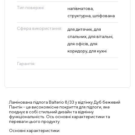
Тип поверхні:
напівматова,
структурна, шліфована
Сфера використання:
для дитячих, для
спальних, для вітальні,
для офісів, для
коридору, для кухні
Гарантія:
Ламінована підлога Balterio 8/33 у відтінку Дуб бежевий
Пантін - це високоякісне покриття для підлоги, яке
поєднує в собі стильний дизайн та відмінну
функціональність. Ось основні характеристики та
переваги цього продукту:
Основні характеристики: