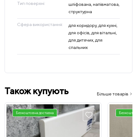
Тип поверхні:
шліфована, напівматова,
структурна
Сфера використання:
для коридору, для кухні,
для офісів, для вітальні,
для дитячих, для
спальних
Також купують
Більше товарів
Безкоштовна доставка
Безкоштов