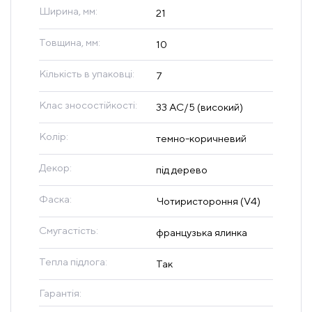
Ширина, мм:
21
Товщина, мм:
10
Кількість в упаковці:
7
Клас зносостійкості:
33 AC/5 (високий)
Колір:
темно-коричневий
Декор:
під дерево
Фаска:
Чотиристороння (V4)
Смугастість:
французька ялинка
Тепла підлога:
Так
Гарантія: