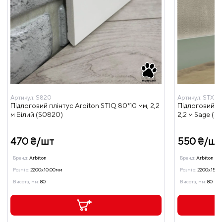
Артикул:
S820
Артикул:
STX81
Підлоговий плінтус Arbiton STIQ 80*10 мм, 2,2
Підлоговий пл
м Білий (S0820)
2,2 м Sage (S
470 ₴/шт
550 ₴/шт
Бренд:
Arbiton
Бренд:
Arbiton
Розмір:
2200x10.00мм
Розмір:
2200x15.0
Висота, мм:
80
Висота, мм:
80