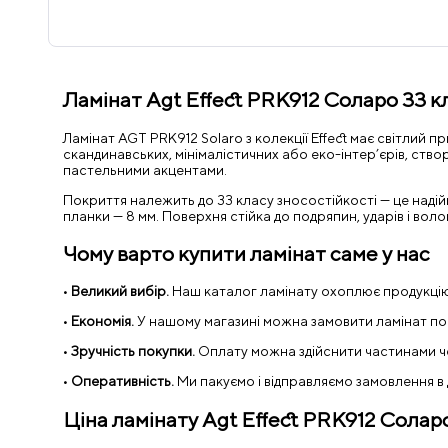
Ламінат Agt Effect PRK912 Соларо 33 к
Ламінат AGT PRK912 Solaro з колекції Effect має світлий 
скандинавських, мінімалістичних або еко-інтер’єрів, ство
пастельними акцентами.
Покриття належить до 33 класу зносостійкості — це наді
планки — 8 мм. Поверхня стійка до подряпин, ударів і воло
Чому варто купити ламінат саме у нас
•
Великий вибір.
Наш каталог ламінату охоплює продукцію 
•
Економія.
У нашому магазині можна замовити ламінат пошту
•
Зручність покупки.
Оплату можна здійснити частинами ч
•
Оперативність.
Ми пакуємо і відправляємо замовлення 
Ціна ламінату
Agt Effect PRK912 Солар