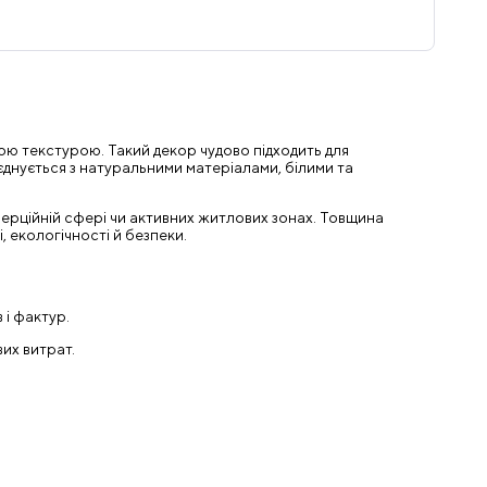
вною текстурою. Такий декор чудово підходить для
оєднується з натуральними матеріалами, білими та
мерційній сфері чи активних житлових зонах. Товщина
, екологічності й безпеки.
 і фактур.
вих витрат.