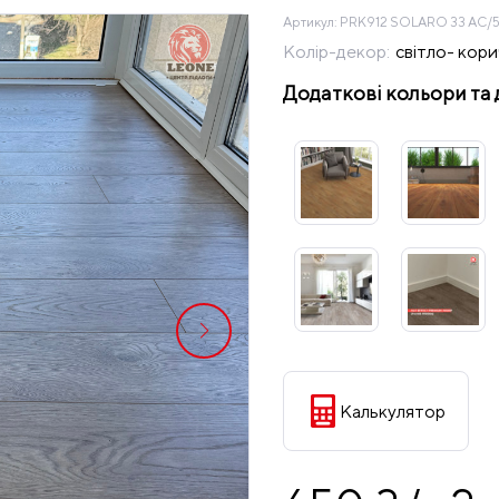
Артикул:
PRK912 SOLARO 33 АС/
Колір-декор:
світло- кор
Додаткові кольори та 
Калькулятор