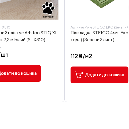
TX810
Артикул:
4мм STEICO EKO (Зелений 
вий плінтус Arbiton STIQ XL
Підкладка STEICO 4мм. Еко
, 2,2 м Білий (STX810)
хода) (Зелений лист)
т
/шт
112 ₴/м2
одати до кошика
Додати до кошика