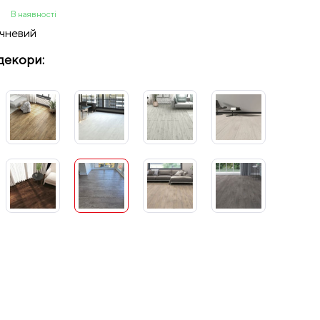
5
В наявності
ичневий
декори: