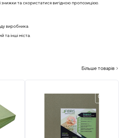
і знижки та скористатися вигідною пропозицією.
аду виробника.
й та інші міста.
Більше товарів
Б