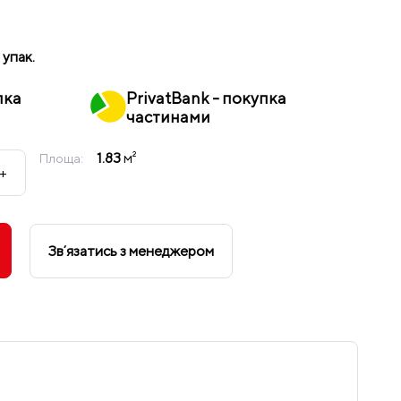
1 упак.
пка
PrivatBank - покупка
частинами
1.83
м²
Площа:
+
Звʼязатись з менеджером