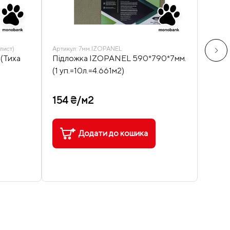
лист)
Артикул:
7мм.IZOPANEL
Артику
 (Тиха
Підложка IZOPANEL 590*790*7мм.
Підло
(1 уп.=10л.=4.661м2)
80*10
154 ₴/м2
470
Додати до кошика