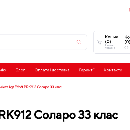
Кошик
Ко
(
0
)
(
0
Немає
0
₴
товарів
нію
Блог
Оплата і доставка
Гарантії
Контакти
мінат Agt Effect PRK912 Соларо 33 клас
PRK912 Соларо 33 клас