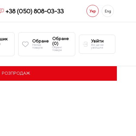
+38 (050) 808-03-33
Укр
Eng
Обране
шик
Обране
Увійти
(
0
)
)
Немає
Ви ще не
Обрані
товарів
увійшли
товари
РОЗПРОДАЖ