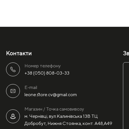
Контакти
Зв
Номер телефону
+38 (050) 808-03-33
E-mail
leone.store.cv@gmail.com
Магазин / Точка самовивозу
м. Чернівці, вул.Калинівська 13В ТЦ
Добробут, Нижня Стоянка, конт. А48,А49