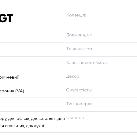
Колекція:
Довжина, мм:
Товщина, мм:
Клас зносостійкості:
Декор:
оричневий
Смугастість:
роння (V4)
Тип поверхні:
Гарантія:
ру, для офісів, для вітальні, для
ля спальних, для кухні