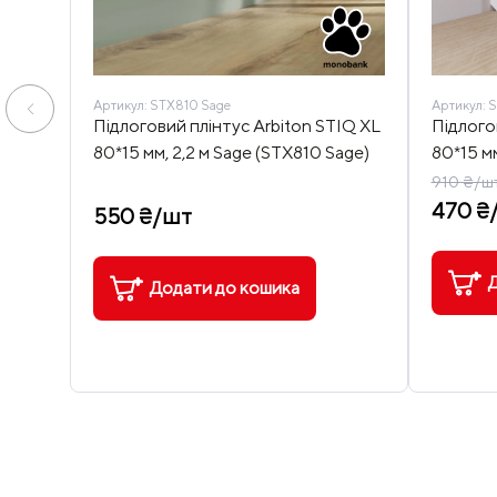
Артикул:
STX810 Sage
Артикул:
S
Підлоговий плінтус Arbiton STIQ XL
Підлого
80*15 мм, 2,2 м Sage (STX810 Sage)
80*15 мм
910 ₴/ш
470 ₴
550 ₴/шт
Д
Додати до кошика