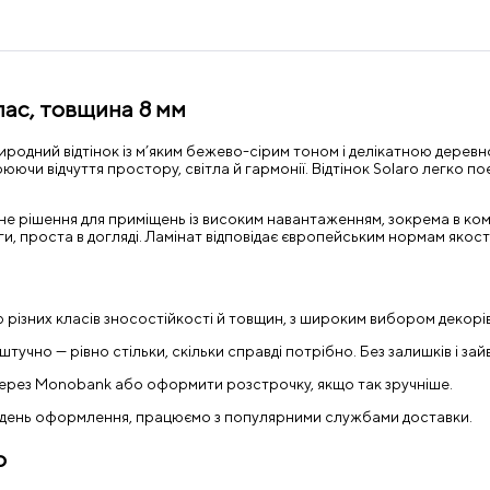
лас
, товщина 8 мм
природний відтінок із м’яким бежево-сірим тоном і делікатною дере
рюючи відчуття простору, світла й гармонії. Відтінок Solaro легко п
йне рішення для приміщень із високим навантаженням, зокрема в ко
ги, проста в догляді. Ламінат відповідає європейським нормам якості
різних класів зносостійкості й товщин, з широким вибором декорів
чно — рівно стільки, скільки справді потрібно. Без залишків і зай
ерез Monobank або оформити розстрочку, якщо так зручніше.
в день оформлення, працюємо з популярними службами доставки.
о