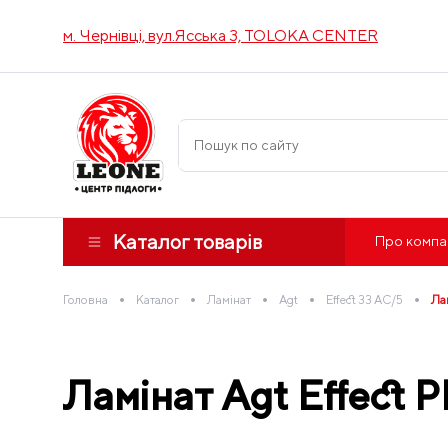
м. Чернівці, вул.Ясська 3, TOLOKA CENTER
Каталог товарів
Про компа
•
•
•
•
•
Головна
Каталог
Ламінат
Agt
Effect 33 AC/5
Ла
Ламінат Agt Effect 