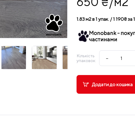
650 ₴/м2
1.83 м2 в 1 упак. / 1 190₴ за 
Monobank - поку
частинами
Кількість
−
упаковок:
Додати до кошика