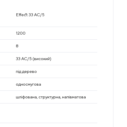
Effect 33 AC/5
1200
8
33 AC/5 (високий)
під дерево
односмугова
шліфована, структурна, напівматова