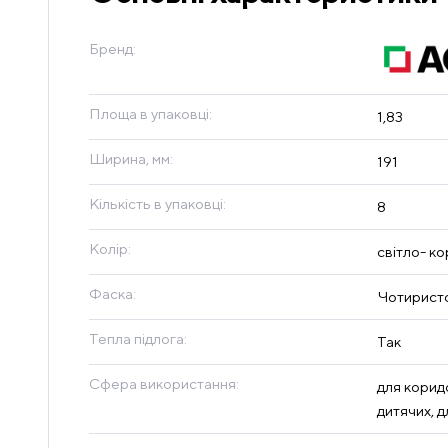
Бренд:
Площа в упаковці:
1,83
Ширина, мм:
191
Кількість в упаковці:
8
Колір:
світло- к
Фаска:
Чотиристо
Тепла підлога:
Так
Сфера використання:
для коридо
дитячих, д