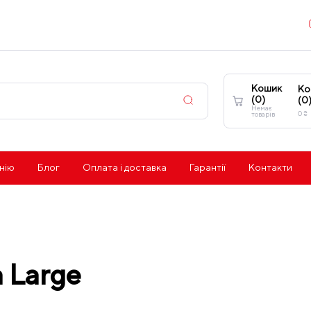
Кошик
Ко
(
0
)
(
0
Немає
0
₴
товарів
нію
Блог
Оплата і доставка
Гарантії
Контакти
 Large