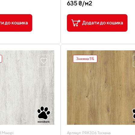
635 ₴/м2
и до кошика
Додати до кошика
Знижка 5%
 Мінорі
Артикул:
PRK306 Тоскана