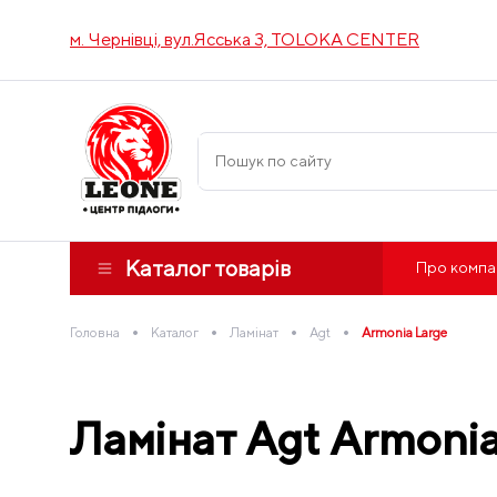
м. Чернівці, вул.Ясська 3, TOLOKA CENTER
Каталог товарів
Про компа
•
•
•
•
Головна
Каталог
Ламінат
Agt
Armonia Large
Ламінат Agt Armonia