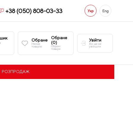
+38 (050) 808-03-33
Укр
Eng
Обране
шик
Обране
Увійти
(
0
)
)
Немає
Ви ще не
Обрані
товарів
увійшли
товари
РОЗПРОДАЖ