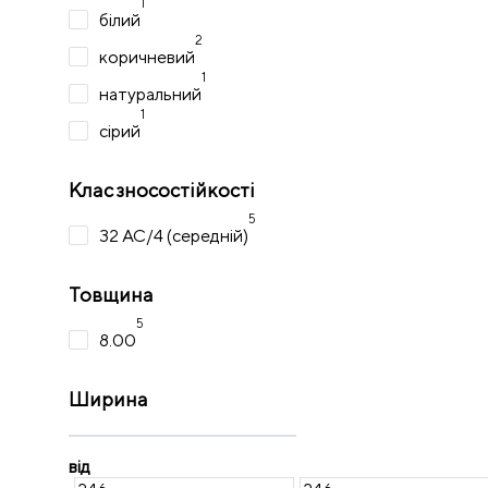
1
білий
2
коричневий
1
натуральний
1
сірий
Клас зносостійкості
5
32 AC/4 (середній)
Товщина
5
8.00
Ширина
від