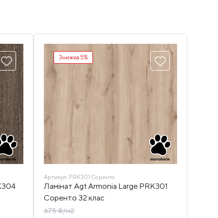
Знижка 5%
Артикул:
PRK301 Соренто
K304
Ламінат Agt Armonia Large PRK301
Соренто 32 клас
675 ₴/м2