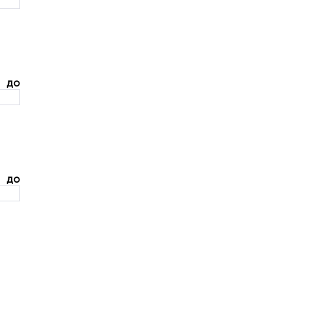
до
до