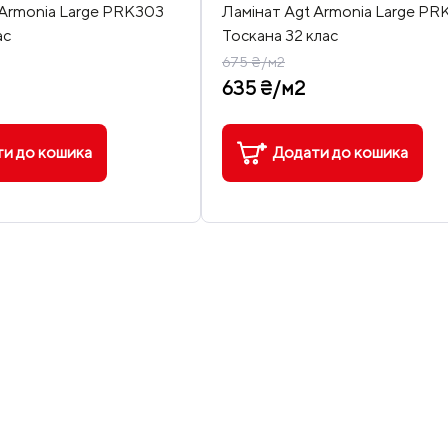
 Armonia Large PRK303
Ламінат Agt Armonia Large P
ас
Тоскана 32 клас
675 ₴/м2
635 ₴/м2
и до кошика
Додати до кошика