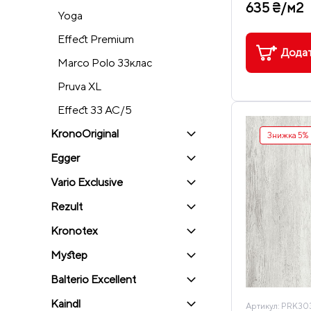
635 ₴/м2
Yoga
Effect Premium
Додат
Marco Polo 33клас
Pruva XL
Effect 33 AC/5
KronoOriginal
Знижка 5%
Egger
Vario Exclusive
Rezult
Kronotex
Mystep
Balterio Excellent
Kaindl
Артикул:
PRK303