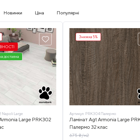
Новинки
Ціна
Популярні
Знижка 5%
ЯВНОСТІ
а доставка
Napoli Large
Артикул:
PRK304 Палермо
 Armonia Large PRK302
Ламінат Agt Armonia Large PR
ас
Палермо 32 клас
675 ₴/м2