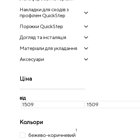
Накладки для сходів з
профілем QuickStep
Поріжки QuickStep
Догляд та інсталяція
Матеріали для укладання
Аксесуари
Ціна
від
Кольори
1
бежево-коричневий