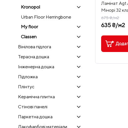
Ламінат Agt
Kronopol
Мінорі 32 кл
Urban Floor Herringbone
675 ₴/м2
635 ₴/м2
My floor
Classen
Додат
Вінілова підлога
Терасна дошка
Інженерна дошка
Підложка
Плінтус
Керамічна плитка
Стінові панелі
Паркетна дошка
Лакофарбові матеріали