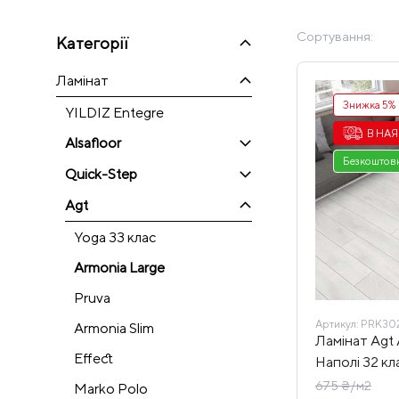
Сортування:
Категорії
Ламінат
Знижка 5%
YILDIZ Entegre
В НА
Alsafloor
Безкоштовн
Quick-Step
Agt
Yoga 33 клас
Armonia Large
Pruva
Артикул:
PRK302 
Armonia Slim
Ламінат Agt
Effect
Наполі 32 кл
675 ₴/м2
Marko Polo