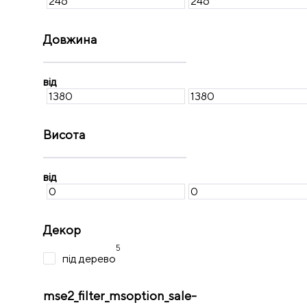
Довжина
від
Висота
від
Декор
5
під дерево
mse2_filter_msoption_sale-