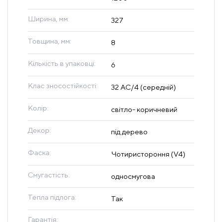
Ширина, мм:
327
Товщина, мм:
8
Кількість в упаковці:
6
Клас зносостійкості:
32 AC/4 (середній)
Колір:
світло- коричневий
Декор:
під дерево
Фаска:
Чотиристороння (V4)
Смугастість:
односмугова
Тепла підлога:
Так
Гарантія: