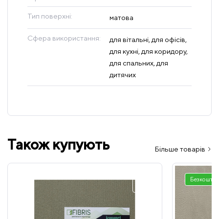
Тип поверхні:
матова
Сфера використання:
для вітальні, для офісів,
для кухні, для коридору,
для спальних, для
дитячих
Також купують
Більше товарів
Безкоштов