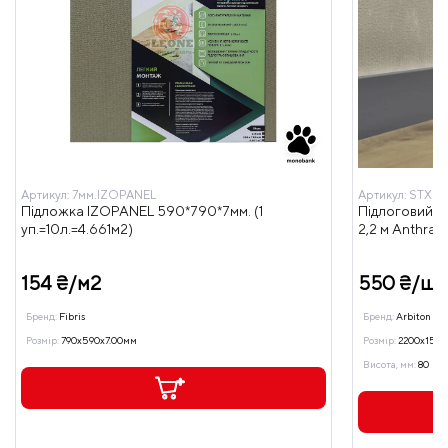
Артикул:
7мм.IZOPANEL
Артикул:
STX810
Підложка IZOPANEL 590*790*7мм. (1
Підлоговий пл
уп.=10л.=4.661м2)
2,2 м Anthrac
154 ₴/м2
550 ₴/шт
Бренд:
Fibris
Бренд:
Arbiton
Розмір:
790x590x7.00мм
Розмір:
2200x15.0
Висота, мм:
80