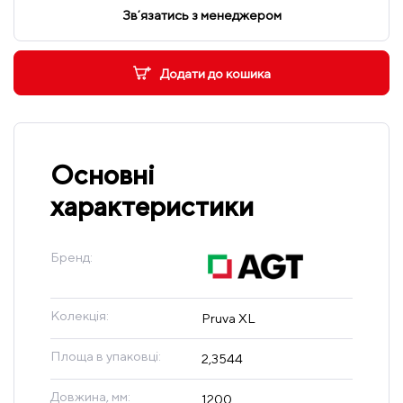
Звʼязатись з менеджером
Додати до кошика
Основні
характеристики
Бренд:
Колекція:
Pruva XL
Площа в упаковці:
2,3544
Довжина, мм:
1200