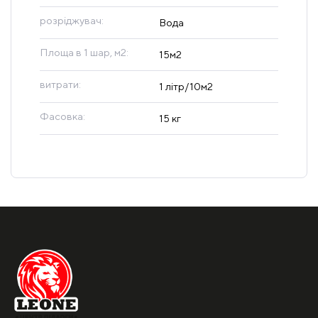
розріджувач:
Вода
Площа в 1 шар, м2:
15м2
витрати:
1 літр/10м2
Фасовка:
15 кг