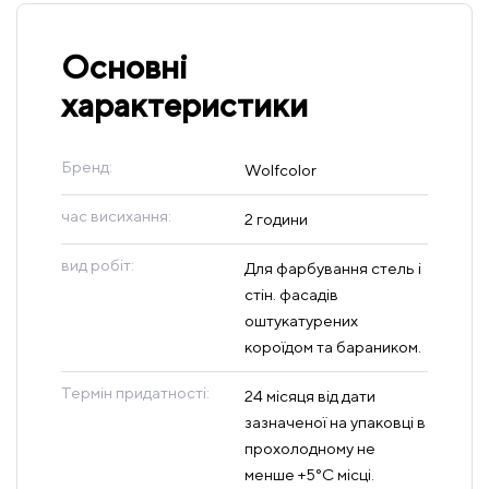
Основні
характеристики
Бренд:
Wolfcolor
час висихання:
2 години
вид робіт:
Для фарбування стель і
стін. фасадів
оштукатурених
короїдом та бараником.
Термін придатності:
24 місяця від дати
зазначеної на упаковці в
прохолодному не
менше +5°C місці.