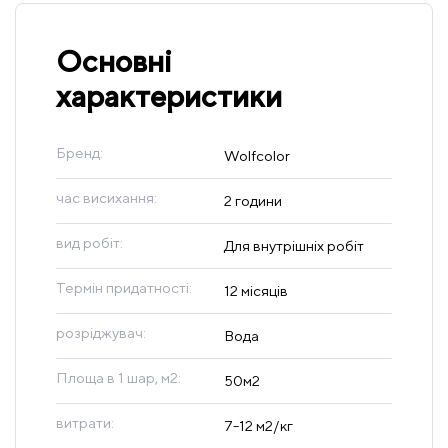
Основні
характеристики
Бренд:
Wolfcolor
час висихання:
2 години
вид робіт:
Для внутрішніх робіт
Термін придатності:
12 місяців
розріджувач:
Вода
Площа в 1 шар, м2:
50м2
витрати:
7-12 м2/кг