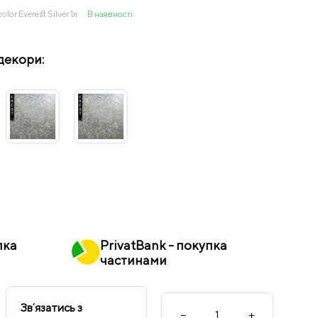
or Everest Silver 1л
В наявності
декори:
пка
PrivatBank - покупка
частинами
Звʼязатись з
−
+