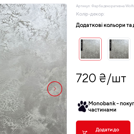
Артикул:
Фарба декоративна Wolfcol
Колір-декор:
Додаткові кольори та 
720 ₴/шт
Monobank - поку
частинами
Додати до