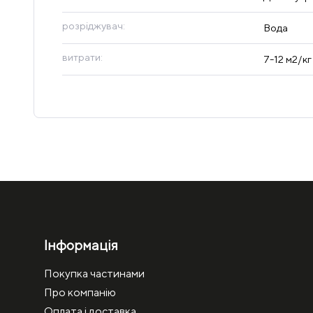
розріджувач:
Вода
витрати:
7-12 м2/кг
Інформація
Покупка частинами
Про компанію
Оплата і доставка