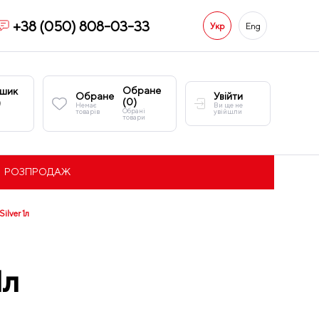
+38 (050) 808-03-33
Укр
Eng
Обране
шик
Обране
Увійти
(
0
)
)
Немає
Ви ще не
Обрані
товарів
увійшли
товари
РОЗПРОДАЖ
ilver 1л
1л