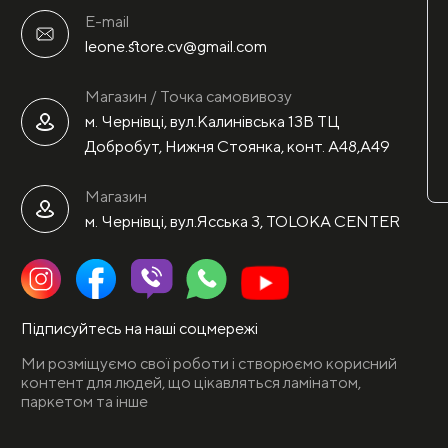
E-mail
leone.store.cv@gmail.com
Магазин / Точка самовивозу
м. Чернівці, вул.Калинівська 13В ТЦ
Добробут, Нижня Стоянка, конт. А48,А49
Магазин
м. Чернівці, вул.Ясська 3, TOLOKA CENTER
Підписуйтесь на наші соцмережі
Ми розміщуємо свої роботи і створюємо корисний
контент для людей, що цікавляться ламінатом,
паркетом та інше