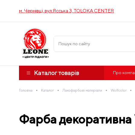
м. Чернівці, вул.Ясська 3, TOLOKA CENTER
Каталог товарів
Про компа
•
•
•
•
Головна
Каталог
Лакофарбові матеріали
Wolfcolor
Фарба декоративна Wo