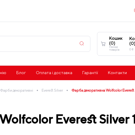
Кошик
Ко
(
0
)
(
0
Немає
0
₴
товарів
нію
Блог
Оплата і доставка
Гарантії
Контакти
•
•
Фарби декоративні
Everest Silver
Фарба декоративна Wolfcolor Everest S
lfcolor Everest Silver 