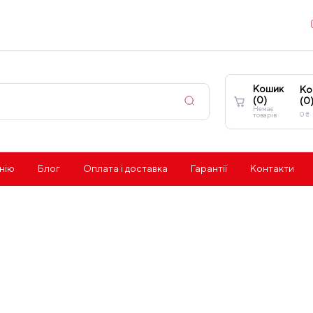
Кошик
Ко
(
0
)
(
0
Немає
0
₴
товарів
нію
Блог
Оплата і доставка
Гарантії
Контакти