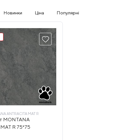
Новинки
Ціна
Популярні
NA ANTRACITA MAT R
ніт MONTANA
MAT R 75*75