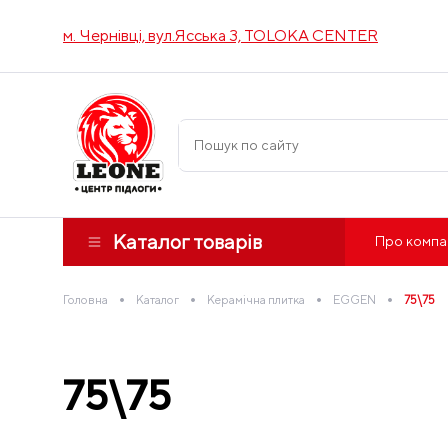
м. Чернівці, вул.Ясська 3, TOLOKA CENTER
Каталог товарів
Про компа
•
•
•
•
Головна
Каталог
Керамічна плитка
EGGEN
75\75
75\75