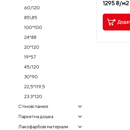
1295 ₴/м2
60/120
85\85
Додат
100*100
24*88
20*120
19*57
45/120
30*90
22,5*119,5
23.3*120
Стінові панелі
Паркетна дошка
Лакофарбові матеріали