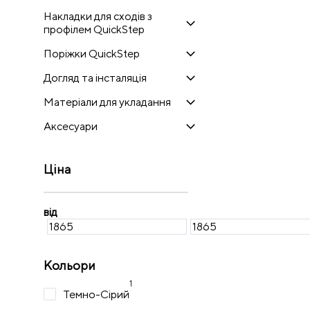
Накладки для сходів з
профілем QuickStep
Поріжки QuickStep
Догляд та інсталяція
Матеріали для укладання
Аксесуари
Ціна
від
Кольори
1
Темно-Сірий