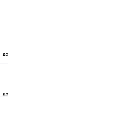
до
до