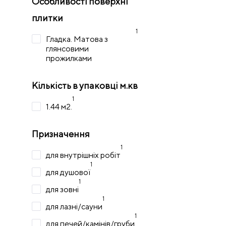
Особливості поверхні
плитки
1
Гладка. Матова з
глянсовими
прожилками
Кількість в упаковці м.кв
1
1.44 м2.
Призначення
1
для внутрішніх робіт
1
для душової
1
для зовні
1
для лазні/сауни
1
для печей/камінів/груби