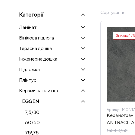
Сортування:
Категорії
Ламінат
Знижка 15%
Вінілова підлога
Терасна дошка
Інженерна дошка
Підложка
Плінтус
Керамічна плитка
EGGEN
Артикул:
MONTA
7,5/30
Керамогра
ANTRACITA 
60/60
1524 ₴/м2
75\75