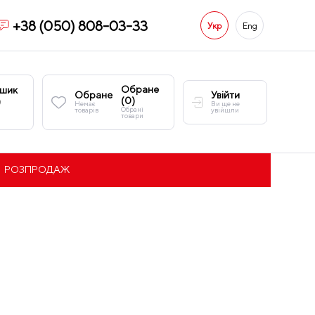
+38 (050) 808-03-33
Укр
Eng
Обране
шик
Обране
Увійти
(
0
)
)
Немає
Ви ще не
Обрані
товарів
увійшли
товари
РОЗПРОДАЖ