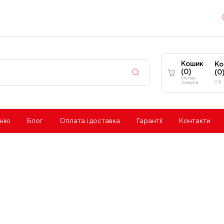
Кошик
Ко
(
0
)
(
0
Немає
0
₴
товарів
нію
Блог
Оплата і доставка
Гарантії
Контакти