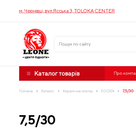
м. Чернівці, вул.Ясська 3, TOLOKA CENTER
Каталог товарів
Про компа
•
•
•
•
Головна
Каталог
Керамічна плитка
EGGEN
7,5/30
7,5/30