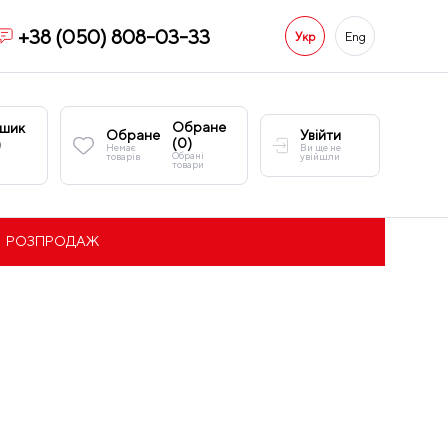
+38 (050) 808-03-33
Укр
Eng
Обране
шик
Обране
Увійти
(
0
)
)
Немає
Ви ще не
Обрані
товарів
увійшли
товари
РОЗПРОДАЖ