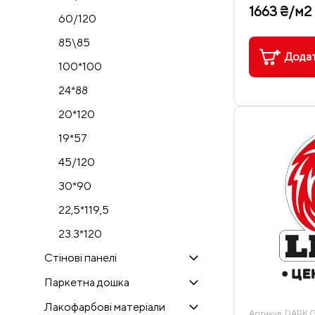
1663 ₴/м2
60/120
85\85
Додат
100*100
24*88
20*120
19*57
45/120
30*90
22,5*119,5
23.3*120
Стінові панелі
Паркетна дошка
Лакофарбові матеріали
Артикул:
DARK G