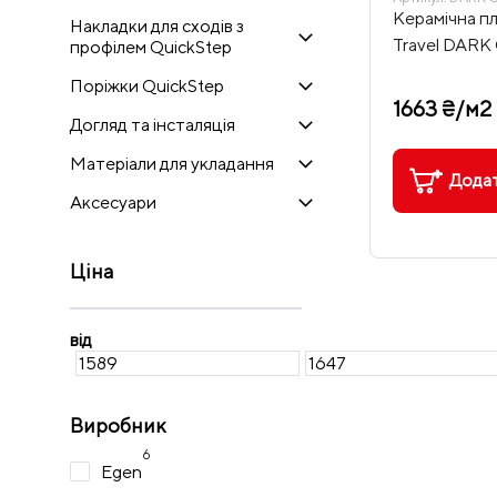
Керамічна пл
Накладки для сходів з
Travel DARK
профілем QuickStep
Поріжки QuickStep
1663 ₴/м2
Догляд та інсталяція
Матеріали для укладання
Додат
Аксесуари
Ціна
від
Виробник
6
Egen