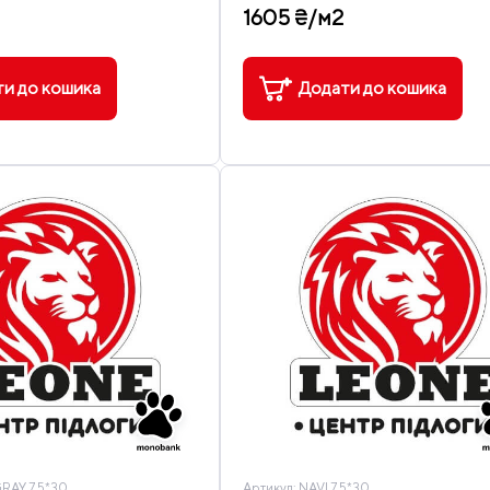
1605 ₴/м2
и до кошика
Додати до кошика
RAY 7,5*30
Артикул:
NAVI 7,5*30