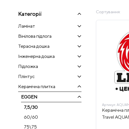
Сортування:
Категорії
Ламінат
Вінілова підлога
Терасна дошка
Інженерна дошка
Підложка
Плінтус
Керамічна плитка
EGGEN
Артикул:
AQUAMA
7,5/30
Керамічна пл
Travel AQUA
60/60
75\75