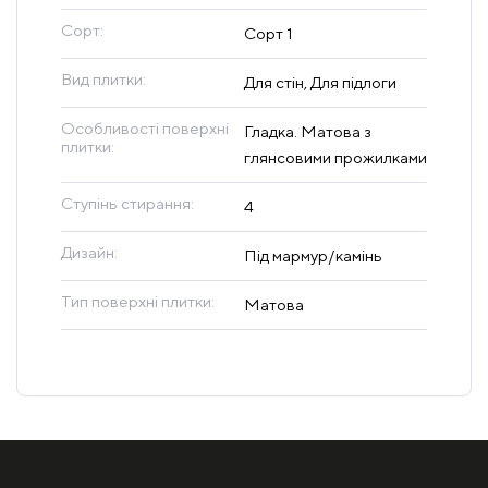
Сорт:
Сорт 1
Вид плитки:
Для стін, Для підлоги
Особливості поверхні
Гладка. Матова з
плитки:
глянсовими прожилками
Ступінь стирання:
4
Дизайн:
Під мармур/камінь
Тип поверхні плитки:
Матова