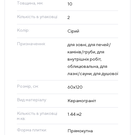
Товщина, мм:
10
Кількість в упаковці:
2
Колір:
Сірий
Призначення:
для зовні, для печей/
камінів/груби, для
внутрішніх робіт,
облицювальна, для
лазні/сауни, для душової
Розмір, см:
60х120
Вид матеріалу:
Керамограніт
Кількість в упаковці
1.44 м2
м.кв:
Форма плитки:
Прямокутна