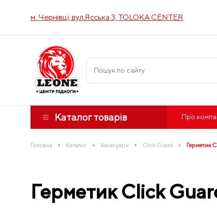
м. Чернівці, вул.Ясська 3, TOLOKA CENTER
Каталог товарів
Про компа
•
•
•
•
Головна
Каталог
Аксесуари
Click Guard
Герметик Cl
Герметик Click Guard