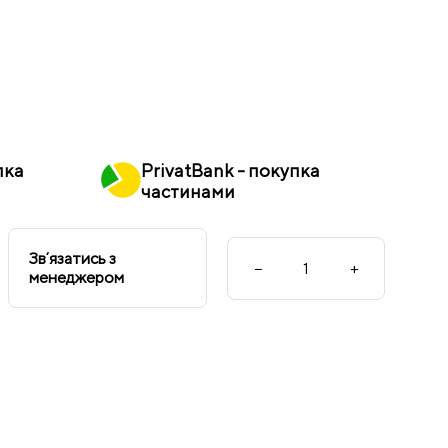
пка
PrivatBank - покупка
частинами
Звʼязатись з
−
+
менеджером