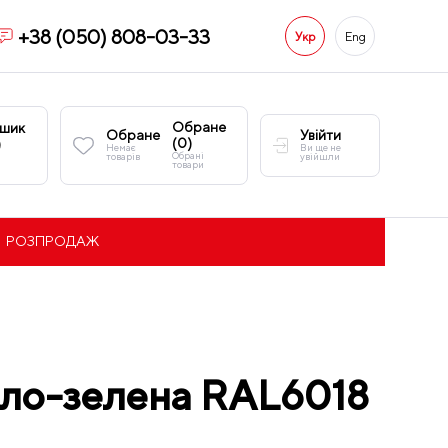
+38 (050) 808-03-33
Укр
Eng
Обране
шик
Обране
Увійти
(
0
)
)
Немає
Ви ще не
Обрані
товарів
увійшли
товари
РОЗПРОДАЖ
тло-зелена RAL6018