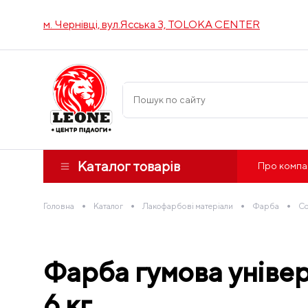
м. Чернівці, вул.Ясська 3, TOLOKA CENTER
Каталог товарів
Про компа
•
•
•
•
Головна
Каталог
Лакофарбові матеріали
Фарба
Co
Фарба гумова унів
6 кг