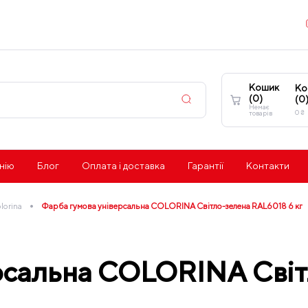
Кошик
Ко
(
0
)
(
0
Немає
0
₴
товарів
нію
Блог
Оплата і доставка
Гарантії
Контакти
•
lorina
Фарба гумова універсальна COLORINA Світло-зелена RAL6018 6 кг
ерсальна COLORINA Сві