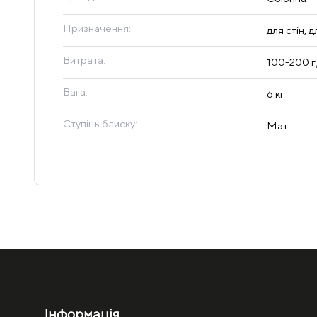
Призначення:
для стін, 
Витрата:
100-200 г
Вага:
6 кг
Ступінь блиску:
Мат
Інформація