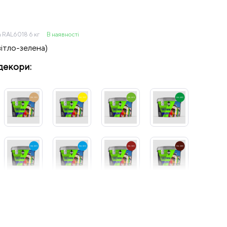
 RAL6018 6 кг
В наявності
ітло-зелена)
декори: