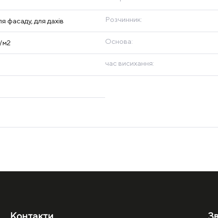
Розчинник:
для фасаду, для дахів
Основа:
/м2
час висихання:
Контакти
Зв