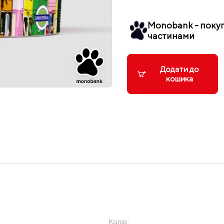
Monobank - поку
частинами
Додати до
кошика
Колір: