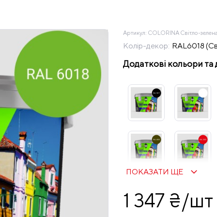
Артикул:
COLORINA Світло-зелена
Колір-декор:
RAL6018 (Св
Додаткові кольори та 
ПОКАЗАТИ ЩЕ
1 347 ₴/шт