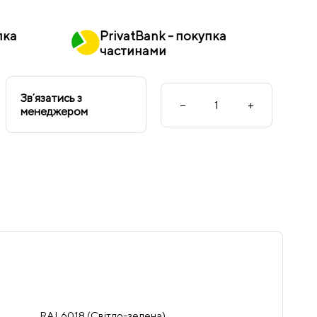
пка
PrivatBank - покупка
частинами
Звʼязатись з
−
+
менеджером
RAL6018 (Світло-зелена)