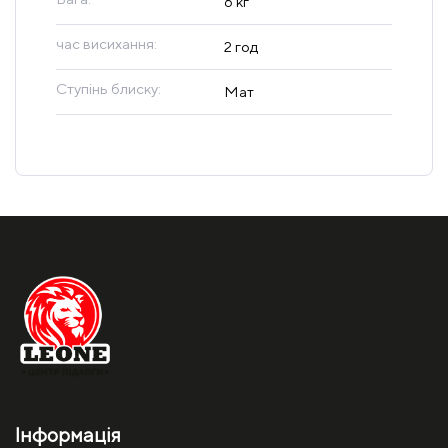
6 кг
час висихання:
2 год
Ступінь блиску:
Мат
Інформація