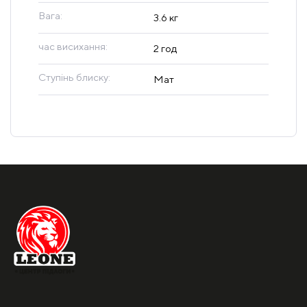
Вага:
3.6 кг
час висихання:
2 год
Ступінь блиску:
Мат