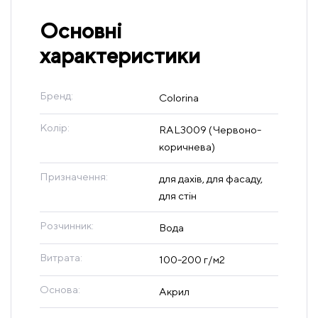
Основні
характеристики
Бренд:
Colorina
Колір:
RAL3009 (Червоно-
коричнева)
Призначення:
для дахів, для фасаду,
для стін
Розчинник:
Вода
Витрата:
100-200 г/м2
Основа:
Акрил