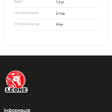
Вага:
1.2 кг
час висихання:
2 год
Ступінь блиску:
Мат
Інформація