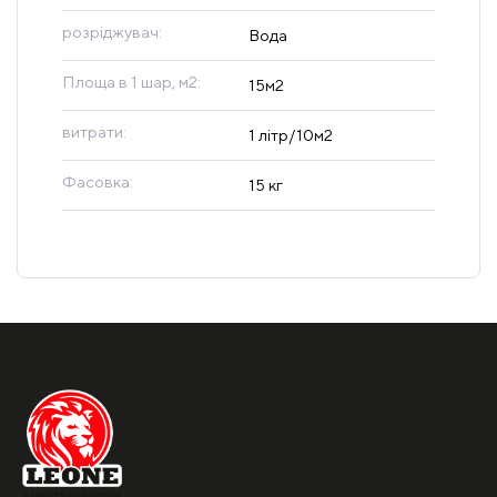
розріджувач:
Вода
Площа в 1 шар, м2:
15м2
витрати:
1 літр/10м2
Фасовка:
15 кг