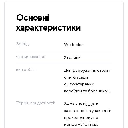
Основні
характеристики
Бренд:
Wolfcolor
час висихання:
2 години
вид робіт:
Для фарбування стель і
стін. фасадів
оштукатурених
короїдом та бараником.
Термін придатності:
24 місяця від дати
зазначеної на упаковці в
прохолодному не
менше +5°C місці.