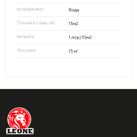
розріджувач:
Вода
Площа в 1 шар, м2:
15м2
витрати:
1 літр/10м2
Фасовка:
15 кг