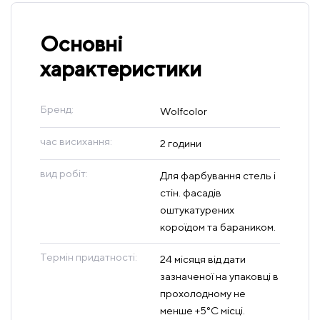
Основні
характеристики
Бренд:
Wolfcolor
час висихання:
2 години
вид робіт:
Для фарбування стель і
стін. фасадів
оштукатурених
короїдом та бараником.
Термін придатності:
24 місяця від дати
зазначеної на упаковці в
прохолодному не
менше +5°C місці.